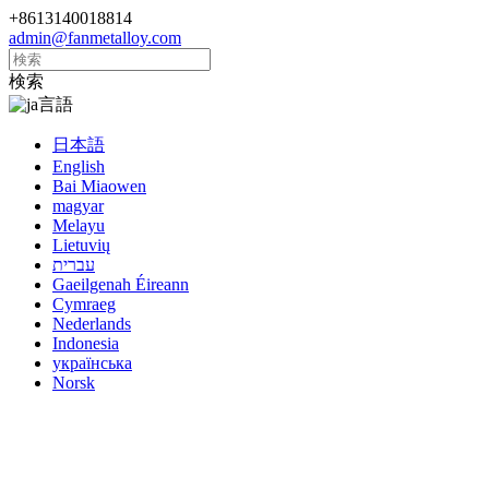
+8613140018814
admin@fanmetalloy.com
検索
言語
日本語
English
Bai Miaowen
magyar
Melayu
Lietuvių
עברית
Gaeilgenah Éireann
Cymraeg
Nederlands
Indonesia
українська
Norsk